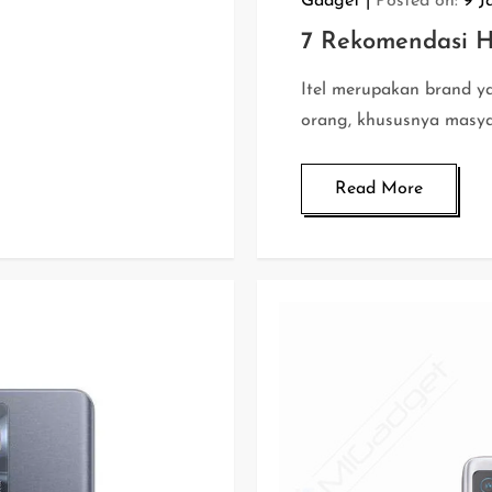
Gadget
Posted on:
9 J
7 Rekomendasi HP
Itel merupakan brand y
orang, khususnya masyar
Read More