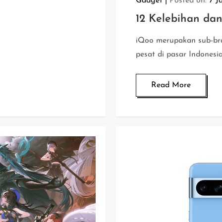
Gadget
Posted on:
7 J
12 Kelebihan da
iQoo merupakan sub-br
pesat di pasar Indonesia
Read More