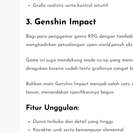
Grafis realistis serta kontrol intuitif
3. Genshin Impact
Bagi para penggemar genre RPG dengan tambahan 
menghadirkan petualangan
open world
penuh eksp
Game ini juga mendukung mode co-op yang memun
diragukan karena sudah tentu grafisnya sangat b
Bahkan main Genshin Impact menjadi salah satu 
lancar, menandakan spesifikasinya bagus.
Fitur Unggulan:
Dunia terbuka dan detail yang tinggi.
Karakter unik serta kemampuan elemental.