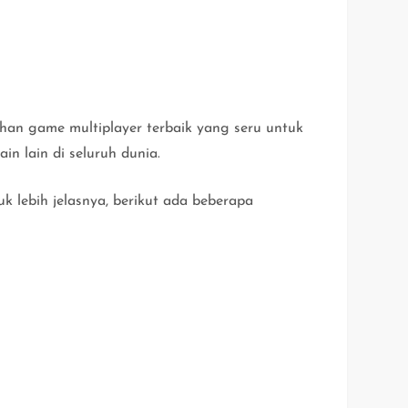
han game multiplayer terbaik yang seru untuk
n lain di seluruh dunia.
k lebih jelasnya, berikut ada beberapa