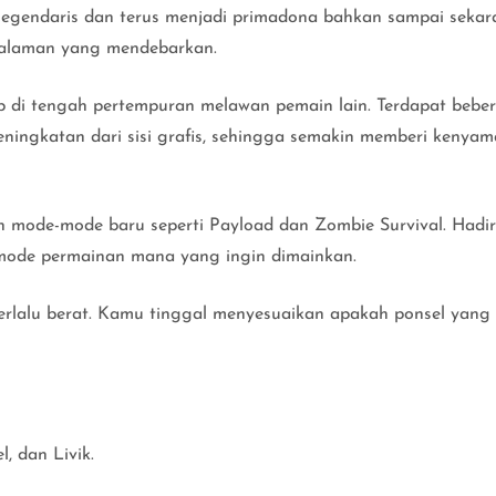
 legendaris dan terus menjadi primadona bahkan sampai sekar
galaman yang mendebarkan.
di tengah pertempuran melawan pemain lain. Terdapat bebera
ningkatan dari sisi grafis, sehingga semakin memberi kenya
n mode-mode baru seperti Payload dan Zombie Survival. Hadir
h mode permainan mana yang ingin dimainkan.
lalu berat. Kamu tinggal menyesuaikan apakah ponsel yang k
, dan Livik.