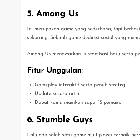
5. Among Us
Ini merupakan game yang sederhana, tapi berha
sekarang. Sebuah game deduksi sosial yang memb
Among Us menawarkan kustomisasi baru serta pet
Fitur Unggulan:
Gameplay interaktif serta penuh strategi.
Update secara rutin.
Dapat kamu mainkan sapai 15 pemain.
6. Stumble Guys
Lalu ada salah satu game multiplayer terbaik ber