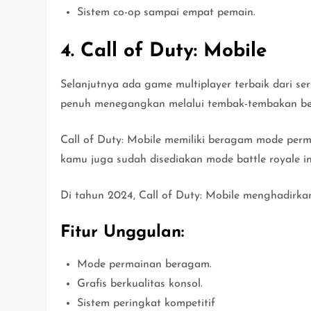
Sistem co-op sampai empat pemain.
4. Call of Duty: Mobile
Selanjutnya ada game multiplayer terbaik dari ser
penuh menegangkan melalui tembak-tembakan berk
Call of Duty: Mobile memiliki beragam mode perma
kamu juga sudah disediakan mode battle royale in
Di tahun 2024, Call of Duty: Mobile menghadirkan 
Fitur Unggulan:
Mode permainan beragam.
Grafis berkualitas konsol.
Sistem peringkat kompetitif