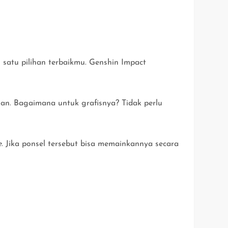
satu pilihan terbaikmu. Genshin Impact
n. Bagaimana untuk grafisnya? Tidak perlu
e
. Jika ponsel tersebut bisa memainkannya secara