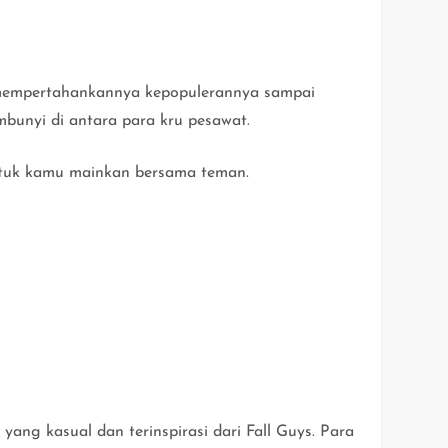
s mempertahankannya kepopulerannya sampai
bunyi di antara para kru pesawat.
untuk kamu mainkan bersama teman.
ang kasual dan terinspirasi dari Fall Guys. Para