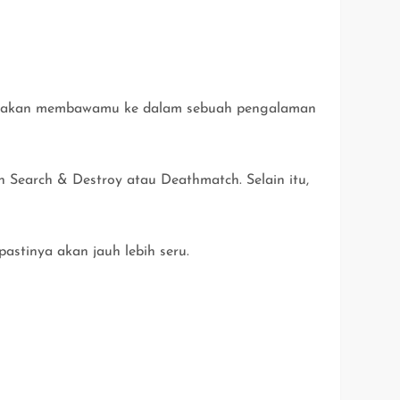
i akan membawamu ke dalam sebuah pengalaman
n Search & Destroy atau Deathmatch. Selain itu,
astinya akan jauh lebih seru.