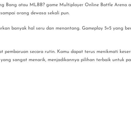
ng Bang atau MLBB? game Multiplayer Online Battle Arena a
sampai orang dewasa sekali pun.
rkan banyak hal seru dan menantang. Gameplay 5v5 yang ber
dapat pembaruan secara rutin. Kamu dapat terus menikmati k
yang sangat menarik, menjadikannya pilihan terbaik untuk par