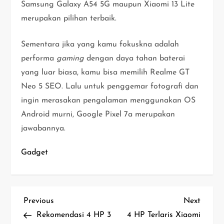
Samsung Galaxy A54 5G maupun Xiaomi 13 Lite
merupakan pilihan terbaik.
Sementara jika yang kamu fokuskna adalah
performa
gaming
dengan daya tahan baterai
yang luar biasa, kamu bisa memilih Realme GT
Neo 5 SEO. Lalu untuk penggemar fotografi dan
ingin merasakan pengalaman menggunakan OS
Android murni, Google Pixel 7a merupakan
jawabannya.
Gadget
N
Previous
Next
Previous
Next
Post
Post
Rekomendasi 4 HP 3
4 HP Terlaris Xiaomi