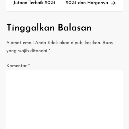
a
Jutaan Terbaik 2024
2024 dan Harganya
v
i
Tinggalkan Balasan
g
Alamat email Anda tidak akan dipublikasikan.
Ruas
a
yang wajib ditandai
*
s
Komentar
*
i
p
o
s